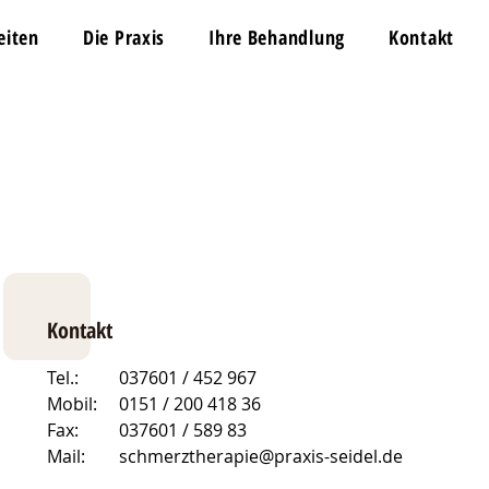
eiten
Die Praxis
Ihre Behandlung
Kontakt
Kontakt
Tel.:
037601 / 452 967
Mobil:
0151 / 200 418 36
Fax:
037601 / 589 83
Mail:
schmerztherapie@praxis-seidel.de